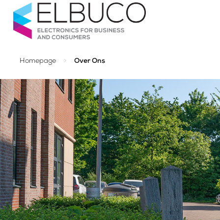
>
Homepage
Over Ons