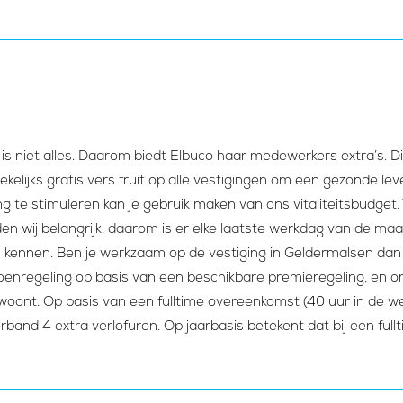
is is niet alles. Daarom biedt Elbuco haar medewerkers extra’s.
elijks gratis vers fruit op alle vestigingen om een gezonde leve
g te stimuleren kan je gebruik maken van ons vitaliteitsbudget.
en wij belangrijk, daarom is er elke laatste werkdag van de maa
ren kennen. Ben je werkzaam op de vestiging in Geldermalsen da
sioenregeling op basis van een beschikbare premieregeling, en 
woont. Op basis van een fulltime overeenkomst (40 uur in de week
erband 4 extra verlofuren. Op jaarbasis betekent dat bij een ful