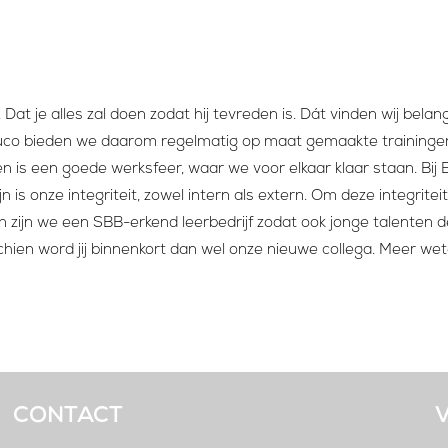
at je alles zal doen zodat hij tevreden is. Dát vinden wij bela
buco bieden we daarom regelmatig op maat gemaakte trainingen
 is een goede werksfeer, waar we voor elkaar klaar staan. Bij 
 is onze integriteit, zowel intern als extern. Om deze integrit
 zijn we een SBB-erkend leerbedrijf zodat ook jonge talenten de
sschien word jij binnenkort dan wel onze nieuwe collega. Meer we
CONTACT