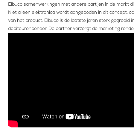
Elbuco samenwerkingen met andere partijen in de markt die
Niet alleen elektronica wordt aangeboden in dit concept,
van het product. Elbuco is de laatste jaren sterk gegroeid 
debiteurenbeheer. De partner verzorgt de marketing rond